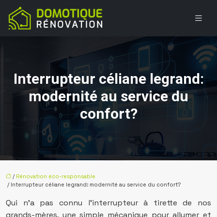
Interrupteur céliane legrand:
modernité au service du
confort?
/
Rénovation éco-responsable
/ Interrupteur céliane legrand: modernité au service du confort?
Qui n’a pas connu l’interrupteur à tirette de nos
grands-mères, une simple mécanique pour allumer et